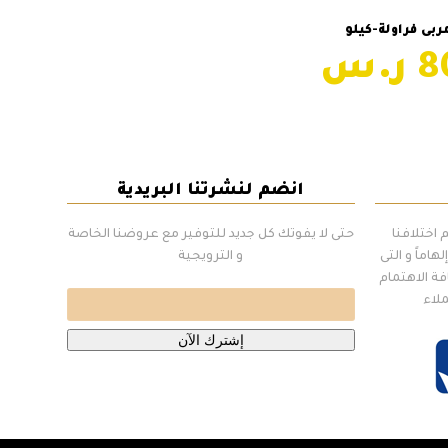
ة إلى السلة
ربى فراولة-كيلو
انضم لنشرتنا البريدية
اختلافنا
حتى لا يفوتك كل جديد للتوفير مع عروضنا الخاصة
هاماً و التى
و الترويجية
فة الاهتمام
ملاء