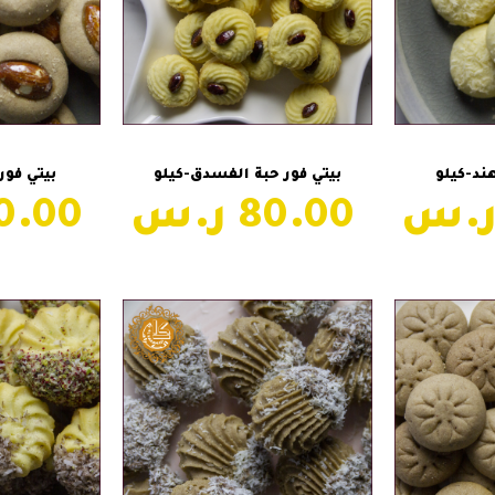
سلة
إضافة إلى السلة
إضاف
هند-كيلو
بيتي فور حبة الفسدق-كيلو
بيتي فور 
80.00
80.00