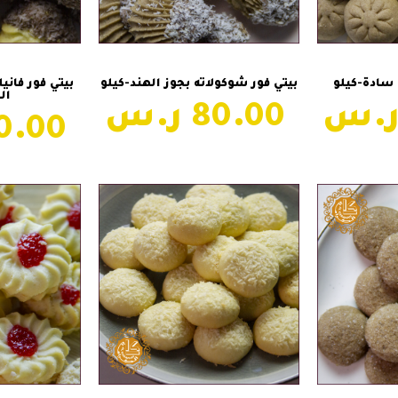
سلة
إضافة إلى السلة
إضاف
 سادة-كيلو
بيتي فور شوكولاته بجوز الهند-كيلو
بيتي فور فاني
ال
80.00
80.00