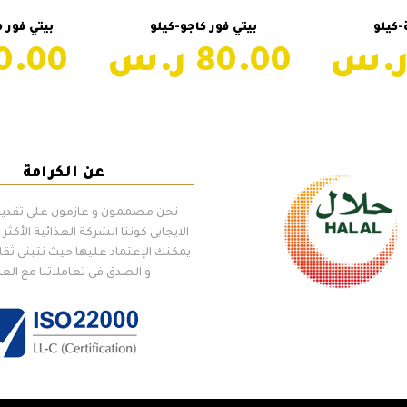
سلة
إضافة إلى السلة
إضاف
-كيلو
بيتي فور كاجو-كيلو
بيتي فور م
80.00
80.00
عن الكرامة
نحن مصممون و عازمون على تقديم 
الايجابى كوننا الشركة الغذائية الأكثر إل
يمكنك الإعتماد عليها حيث نتبنى ثقا
و الصدق فى تعاملاتنا مع الع