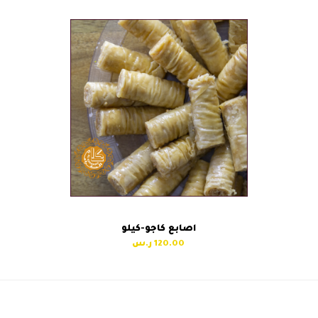
اصابع كاجو-كيلو
120.00
بلورية حمرا كاجو-كيلو
عش البلبل كاجو-كيلو
next
previous