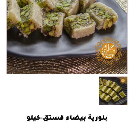
بلورية بيضاء فستق-كيلو
136.00