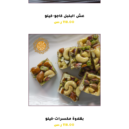
عش البلبل كاجو-كيلو
118.00
بقلاوة مكسرات-كيلو
118.00