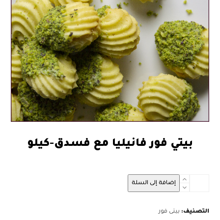
بيتي فور فانيليا مع فسدق-كيلو
80.00
كمية
إضافة إلى السلة
بيتي
فور
فانيليا
التصنيف:
بيتى فور