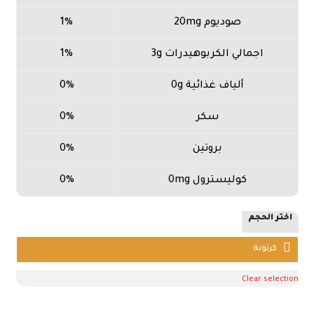
صوديوم 20mg
1%
اجمالي الكربوهيدرات 3g
1%
ألياف غذائية 0g
0%
سكر
0%
بروتين
0%
كوليسترول 0mg
0%
اختر الحجم
Clear selection
72.96