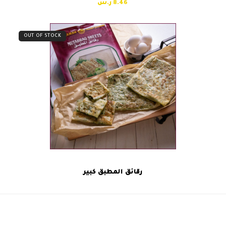
8.46
OUT OF STOCK
رقائق المطبق كبير
مربعات البف بيسترى (دقيق البر)
رقائق السبرينج رول (كبير)
next
previous
post:
post: