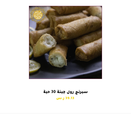
سبرنج رول جبنة 30 حبة
39.13
سبرنج رول خضار 30 حبة
سمبوسة دجاج-كيلو
next
previous