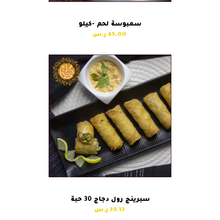
سمبوسة لحم -كيلو
45.00
سبرينج رول دجاج 30 حبة
39.13