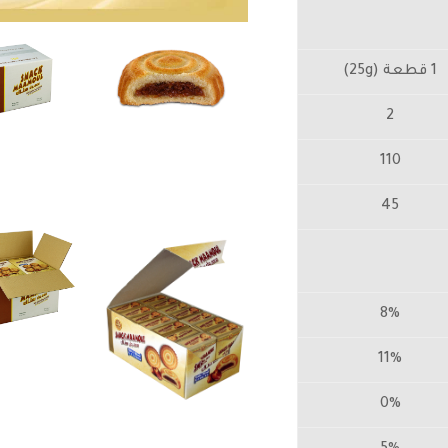
1 قطعة (25g)
2
110
45
8%
11%
0%