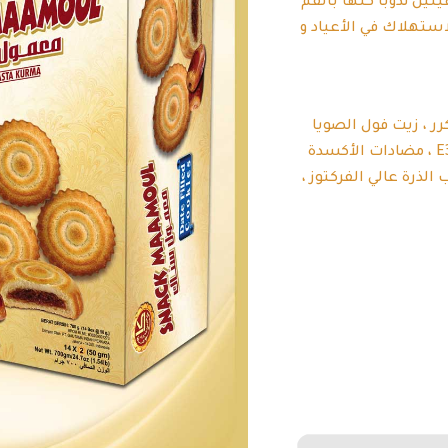
ن تذوبا كلها بالفم
لاستهلاك في الأعياد و
رر ، زيت فول الصويا
المكرر ، مستحلب E471 ، E475 ، فول الصويا ليسيثين E322 ، مضادات الأكسدة
 الذرة عالي الفركتوز ،