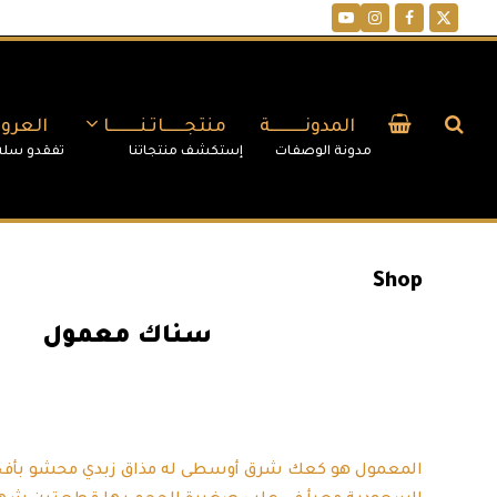
YouTube
Instagram
Facebook
Twitter
المدونــــــــــة
منتجــــــاتـنـــــــــا
العر
Shop
سناك معمول
17.69
المعمول هو كعك شرق أوسطى له مذاق زبدي محشو بأفخر أ