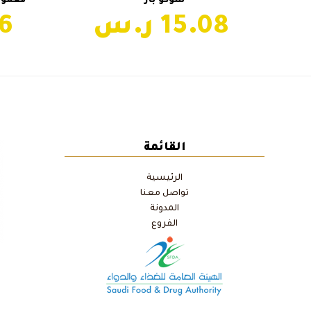
شوكو بار
معمول ب
من
10.76
15.08
الأشكال
المختلفة
لهذا
المنتج.
يمكن
اختيار
الخيارات
على
صفحة
القائمة
المنتج
الرئيسية
تواصل معنا
المدونة
الفروع