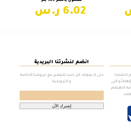
معمول بالتمر 320 جم
من
6.02
أشكال
الأشكال
مختلفة
المختلفة
ذا
لهذا
منتج.
المنتج.
كن
يمكن
يار
اختيار
خيارات
الخيارات
ى
على
حة
صفحة
انضم لنشرتنا البريدية
منتج
المنتج
اختلافنا
حتى لا يفوتك كل جديد للتوفير مع عروضنا الخاصة
هاماً و التى
و الترويجية
فة الاهتمام
ملاء