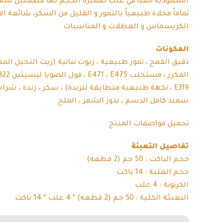
السعودية معبأ في علب صغيرة الحجم بها قطعتين شهيتي
تماماً محلاة طبيعياً بالتمور و القليل من السكر، شائعة ا
الكريسماس و العطلات و المناسبات
المكونات
دقيق القمح ، تمور طبيعية ، زيوت نباتية (زيت النخيل المك
E319 ، نكهة طبيعية متطابقة للزبدة) ، سكر ، زبدة ، شراب
سميد كامل الدسم ، بذور الشمر ، الملح
تحميل مواصفات المنتج
تفاصيل التعبئة
حجم الباكت : 50 جم (2 قطعه)
حجم العلبة : 14 باكت
الكرتونة : 4 علب
التعبئة الكلية : 50 جم (2 قطعه) * 4 علب * 14 باكت