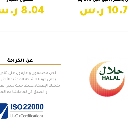
التمر (دقيق البر) 500 جم
معمول الحجاز
من
من
8.04
الأشكال
ال
المختلفة
ال
لهذا
له
المنتج.
ال
يمكن
يم
اختيار
اخت
مينى معمول بالفراولة
next
الخيارات
ال
post:
على
عل
صفحة
صف
عن الكرامة
المنتج
ال
نحن مصممون و عازمون على تقديم 
الايجابى كوننا الشركة الغذائية الأكثر إل
يمكنك الإعتماد عليها حيث نتبنى ثقا
و الصدق فى تعاملاتنا مع الع