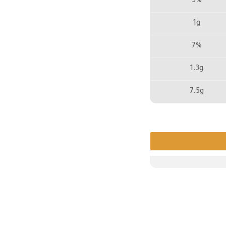
5%
1g
7%
1.3g
7.5g