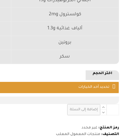
اجمالي الكربوهيدرات 15g
كولسترول 2mg
ألياف غذائية 1.3g
بروتين
سكر
اختر الحجم
كمية
إضافة إلى السلة
سناك
معمول
رمز المنتج:
غير محدد
التصنيف:
منتجات المعمول المعلب