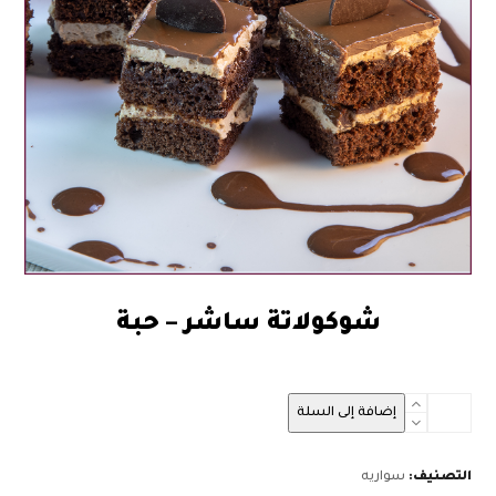
شوكولاتة ساشر – حبة
2.00
كمية
إضافة إلى السلة
شوكولاتة
ساشر
-
التصنيف:
سواريه