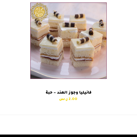
فانيليا وجوز الهند – حبة
2.00
وايت فورست – حبة
شوكولاتة موس – حبة
next
previous
post:
post: