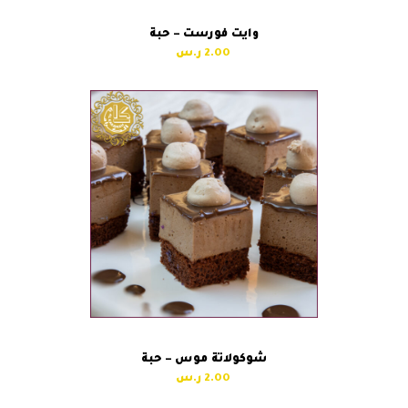
وايت فورست – حبة
2.00
شوكولاتة موس – حبة
2.00