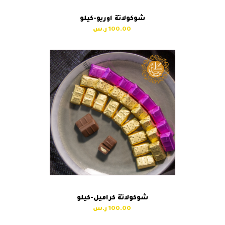
شوكولاتة اوريو-كيلو
100.00
شوكولاتة كراميل-كيلو
100.00