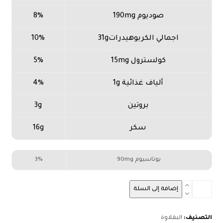
صوديوم 190mg
8%
اجمالي الكربوهيدرات31g
10%
كولسترول 15mg
5%
ألياف غذائية 1g
4%
بروتين
3g
سكر
16g
بوتاسيوم 90mg
3%
كمية
إضافة إلى السلة
عش
البلبل
كاجو-
التصنيف:
البقلاوة