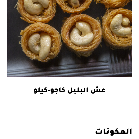
عش البلبل كاجو-كيلو
118.00
المكونات