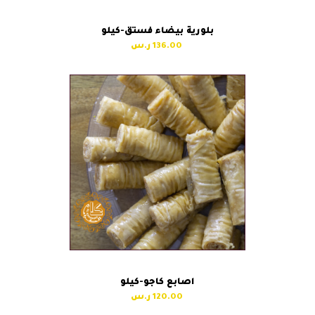
بلورية بيضاء فستق-كيلو
136.00
اصابع كاجو-كيلو
120.00