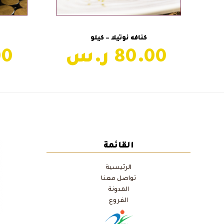
إضافة إلى السلة
كنافه نوتيلا – كيلو
40.00
80.00
كنافه جبن-كيلو
previous
post:
القائمة
الرئيسية
تواصل معنا
المدونة
الفروع