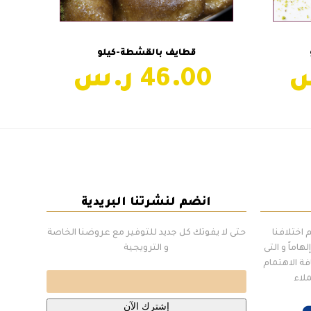
إضافة إلى السلة
قطايف بالقشطة-كيلو
46.00
انضم لنشرتنا البريدية
اختلافنا
حتى لا يفوتك كل جديد للتوفير مع عروضنا الخاصة
هاماً و التى
و الترويجية
فة الاهتمام
ملاء