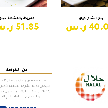
إضافة إلى السلة
إضافة إلى السلة
بلح الشام-كيلو
مفروكة بالقشطة-كيلو
51.85
كنافه بين نارين بالقشطه-كيلو
next
post:
عن الكرامة
نحن مصممون و عازمون على تقديم 
الايجابى كوننا الشركة الغذائية الأكثر إل
يمكنك الإعتماد عليها حيث نتبنى ثقا
و الصدق فى تعاملاتنا مع الع