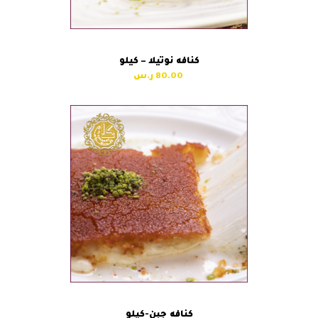
كنافه نوتيلا – كيلو
80.00
كنافه جبن-كيلو