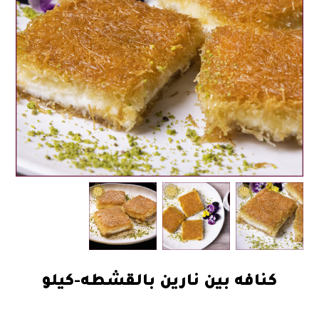
كنافه بين نارين بالقشطه-كيلو
58.00