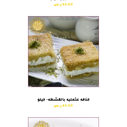
63.00
كنافه عثمليه بالقشطه- كيلو
63.00