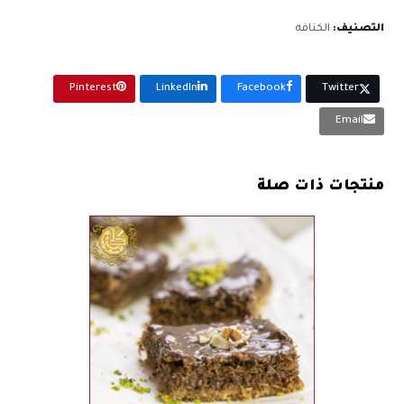
بين
نارين
التصنيف:
الكنافه
بالقشطه-
كيلو
Pinterest
LinkedIn
Facebook
Twitter
Email
منتجات ذات صلة